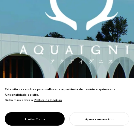
Este site usa cookies para melhorar a experiência do usuário e aprimorar a
funcionalidade do site.
Saiba mais sobre a
Política de Cookies
Política de Cookies
.
Lideramos o rebranding do Aqua Ignis,
um complexo resort em Yunoyama
PROJECT
AQUAIGNIS
Aceitar Todos
Apenas necessário
Onsen, Prefeitura de Mie.
INICIE SEU PROJETO