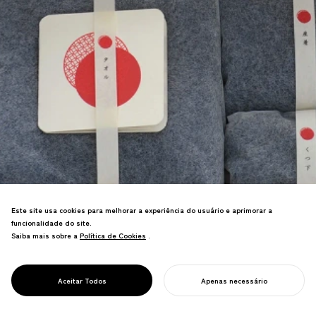
Design e desenvolvimento de produtos
Este site usa cookies para melhorar a experiência do usuário e aprimorar a
para uma marca de artesanato
funcionalidade do site.
tradicional direcionada a crianças de 0-
Saiba mais sobre a
Política de Cookies
Política de Cookies
.
6 anos. Criou um novo mercado para
indústrias tradicionais e recebeu
numerosos prêmios, incluindo o Good
PROJECT
AERU
Aceitar Todos
Apenas necessário
Design Award.
INICIE SEU PROJETO