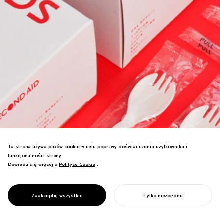
Ta strona używa plików cookie w celu poprawy doświadczenia użytkownika i
funkcjonalności strony.
Zestaw awaryjny dla Tohoku po
Dowiedz się więcej o
Polityce Cookie
Polityce Cookie
.
katastrofie zawierający spostrzeżenia
OLIVE. Jedno pudełko łączy narzędzia
survivalowe i informacje, tworząc
PROJECT
DRUGA POMOC
Zaakceptuj wszystkie
Tylko niezbędne
jednocześnie regionalny przemysł.
ROZPOCZNIJ SWÓJ PROJEKT