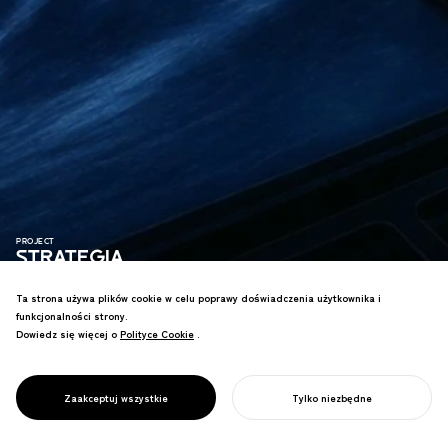
PROJECT
STRATEGIA
PROJEKTOWANIA
Ta strona używa plików cookie w celu poprawy doświadczenia użytkownika i
ZARZĄDZANIA
funkcjonalności strony.
BEZPIECZEŃSTWEM
Dowiedz się więcej o
Polityce Cookie
Polityce Cookie
.
Strategia projektowa dla japońskiego
ODPADÓW
wyzwania utylizacji odpadów
JĄDROWYCH W
radioaktywnych, mostem do przyszłości
JAPONII
Zaakceptuj wszystkie
Tylko niezbędne
energii odnawialnej.
ROZPOCZNIJ SWÓJ PROJEKT