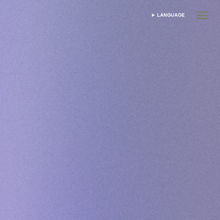
LANGUAGE
WYBIERZ JĘZYK