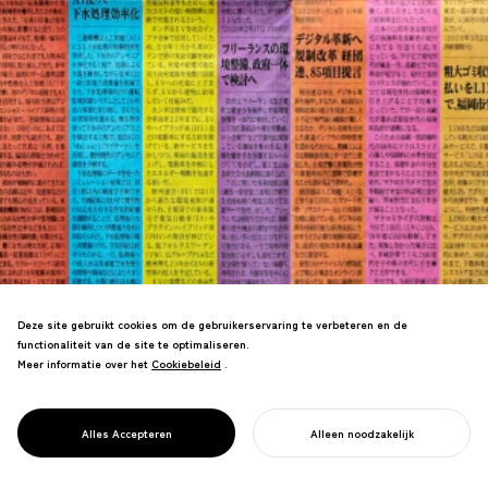
Deze site gebruikt cookies om de gebruikerservaring te verbeteren en de
functionaliteit van de site te optimaliseren.
Creëerde SDG-gekleurde
Meer informatie over het
Cookiebeleid
Cookiebeleid
.
krantenopeningen met artikelen uit het
PROJECT
verleden, die de rol van de media in het
NIKKEI SDGS
ondersteunen van maatschappelijke
FESTIVAL
Alles Accepteren
Alleen noodzakelijk
bedrijfsinitiatieven toonden.
START UW PROJECT