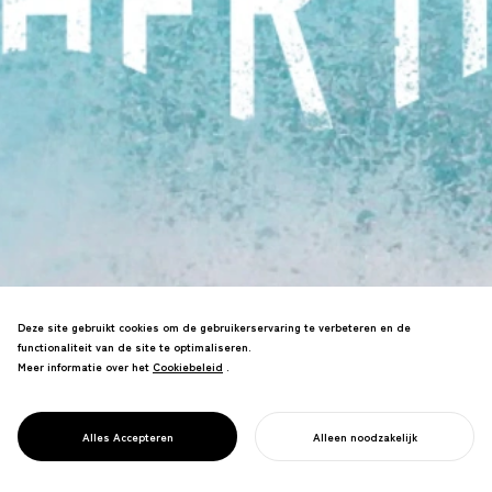
Deze site gebruikt cookies om de gebruikerservaring te verbeteren en de
functionaliteit van de site te optimaliseren.
Meer informatie over het
Cookiebeleid
Cookiebeleid
.
PROJECT
Onderzoek dat oceaanbescherming
MOEDER
voedt door onze gevoelens voor de zee
OCEAAN
Alles Accepteren
Alleen noodzakelijk
te verbinden met moederliefde.
START UW PROJECT