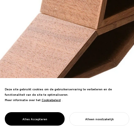
Deze site gebruikt cookies om de gebruikerservaring te verbeteren en de
functionaliteit van de site te optimaliseren.
Meer informatie over het
Cookiebeleid
Cookiebeleid
.
Magnetisch kantoorartikelsysteem dat
orde op het bureau brengt door
aantrekkingskrachten en verfijnde
PROJECT
MAG CONTAINER
Alles Accepteren
Alleen noodzakelijk
vormen.
START UW PROJECT