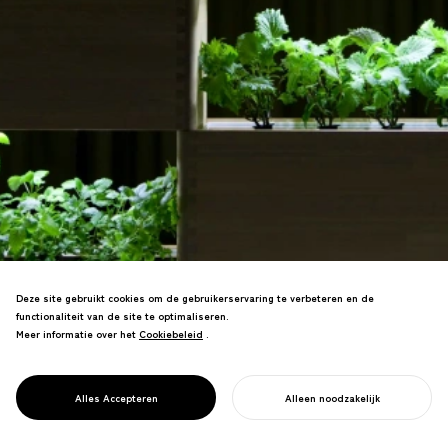
Deze site gebruikt cookies om de gebruikerservaring te verbeteren en de
functionaliteit van de site te optimaliseren.
Meer informatie over het
Cookiebeleid
Cookiebeleid
.
Plantgeïntegreerde meubels die LED-
technologie combineren met Tokushima-
vakmanschap—innovatief ontwerp voor
PROJECT
LECO
Alles Accepteren
Alleen noodzakelijk
biofiel wonen.
START UW PROJECT