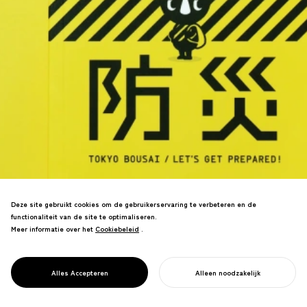
Deze site gebruikt cookies om de gebruikerservaring te verbeteren en de
8,03 miljoen exemplaren naar alle
functionaliteit van de site te optimaliseren.
huishoudens in Tokyo—grootste
Meer informatie over het
Cookiebeleid
Cookiebeleid
.
overheidspublicatie ooit.
Rampenparaatheidsboek wint Good
Design Goud, transformeert
PROJECT
TOKYO BOUSAI
Alles Accepteren
Alleen noodzakelijk
veiligheidscultuur.
START UW PROJECT