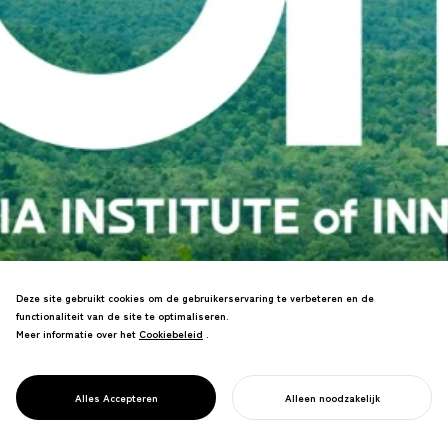
Deze site gebruikt cookies om de gebruikerservaring te verbeteren en de
functionaliteit van de site te optimaliseren.
Led the revitalization of the Asia
Meer informatie over het
Cookiebeleid
Cookiebeleid
.
Innovation University, which cultivates
PROJECT
global leaders who contribute to the
ASIA INSTITUTE
future of the planet from the far corners
OF INNOVATION
Alles Accepteren
Alleen noodzakelijk
of Asia.
START UW PROJECT