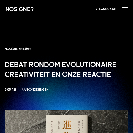
HOME
LANGUAGE
SELECTEER TAAL
NOSIGNER NIEUWS
DEBAT RONDOM EVOLUTIONAIRE
CREATIVITEIT EN ONZE REACTIE
2025.7.23
AANKONDIGINGEN