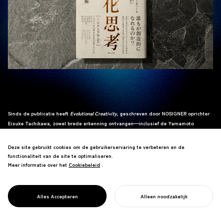
Sinds de publicatie heeft
Evolutional Creativity
, geschreven door NOSIGNER oprichter
Eisuke Tachikawa, zowel brede erkenning ontvangen—inclusief de Yamamoto
Shichihei Award—als sterke kritiek, met name in de vorm van een publicatie getiteld
Critiques of Evolutional Creativity
door een groep onderzoekers.
Deze site gebruikt cookies om de gebruikerservaring te verbeteren en de
functionaliteit van de site te optimaliseren.
Hoewel sommige van de kritieken belangrijke punten aanbrachten die oprechte
Meer informatie over het
Cookiebeleid
Cookiebeleid
.
reflectie waard waren, leken andere voort te komen uit wetenschappelijke
misverstanden of ontbrak het aan constructieve intentie, wat het uitdagend maakte
om te reageren.
Alles Accepteren
Alleen noodzakelijk
START UW PROJECT
Desondanks koos Tachikawa ervoor om deze kritieken te behandelen als een vorm