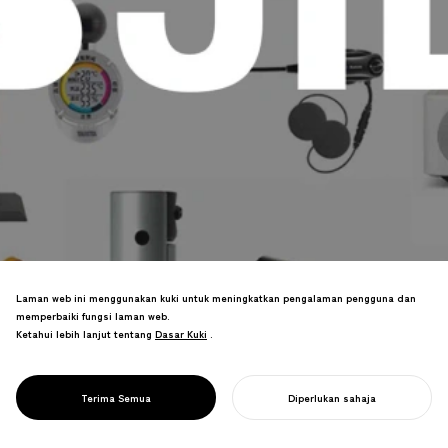
Laman web ini menggunakan kuki untuk meningkatkan pengalaman pengguna dan
memperbaiki fungsi laman web.
Ketahui lebih lanjut tentang
Dasar Kuki
Dasar Kuki
.
Memacu pembaharuan sebagai Presiden
JIDA dan Ahli Lembaga Pengarah WDO
untuk mengukuhkan nilai reka bentuk
PROJECT
JIDA
Terima Semua
Diperlukan sahaja
dalam masyarakat.
MULAKAN PROJEK ANDA