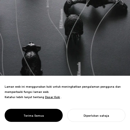
Laman web ini menggunakan kuki untuk meningkatkan pengalaman pengguna dan
memperbaiki fungsi laman web.
Ketahui lebih lanjut tentang
Dasar Kuki
Dasar Kuki
.
Pokok filogenetik yang membandingkan
PROJECT
evolusi biologi dengan inovasi buatan,
GGG/
memvisualisasikan jurang kreatif dan
POKOK EVOLUSI
Terima Semua
Diperlukan sahaja
sumber inovasi.
MULAKAN PROJEK ANDA