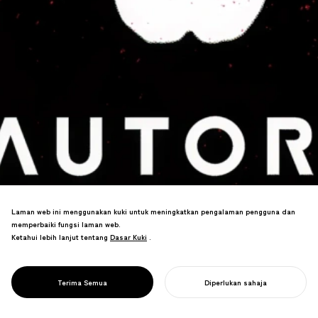
Laman web ini menggunakan kuki untuk meningkatkan pengalaman pengguna dan
memperbaiki fungsi laman web.
Ketahui lebih lanjut tentang
Dasar Kuki
Dasar Kuki
.
Daripada RPA kepada Web Auto Robot—
PROJECT
AUTORO
Terima Semua
Diperlukan sahaja
penjenamaan yang menjelaskan tujuan.
MULAKAN PROJEK ANDA