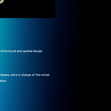
rchitectural and spatial design
ikawa, were in charge of the initial
okyo.