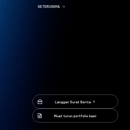
SETERUSNYA
Langgan Surat Berita
Langgan Surat Berita
Muat turun portfolio kami
Muat turun portfolio kami