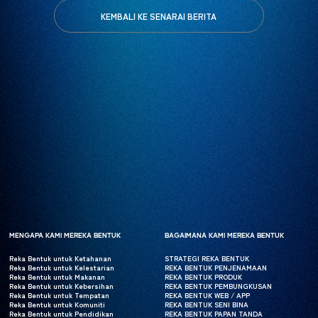
KEMBALI KE SENARAI BERITA
MENGAPA KAMI MEREKA BENTUK
MENGAPA KAMI MEREKA BENTUK
BAGAIMANA KAMI MEREKA BENTUK
BAGAIMANA KAMI MEREKA BENTUK
Reka Bentuk untuk Ketahanan
Reka Bentuk untuk Ketahanan
STRATEGI REKA BENTUK
STRATEGI REKA BENTUK
Reka Bentuk untuk Kelestarian
Reka Bentuk untuk Kelestarian
REKA BENTUK PENJENAMAAN
REKA BENTUK PENJENAMAAN
Reka Bentuk untuk Makanan
Reka Bentuk untuk Makanan
REKA BENTUK PRODUK
REKA BENTUK PRODUK
Reka Bentuk untuk Kebersihan
Reka Bentuk untuk Kebersihan
REKA BENTUK PEMBUNGKUSAN
REKA BENTUK PEMBUNGKUSAN
Reka Bentuk untuk Tempatan
Reka Bentuk untuk Tempatan
REKA BENTUK WEB / APP
REKA BENTUK WEB / APP
Reka Bentuk untuk Komuniti
Reka Bentuk untuk Komuniti
REKA BENTUK SENI BINA
REKA BENTUK SENI BINA
Reka Bentuk untuk Pendidikan
Reka Bentuk untuk Pendidikan
REKA BENTUK PAPAN TANDA
REKA BENTUK PAPAN TANDA