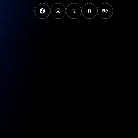
FaceBook
instagram
X
note
behance