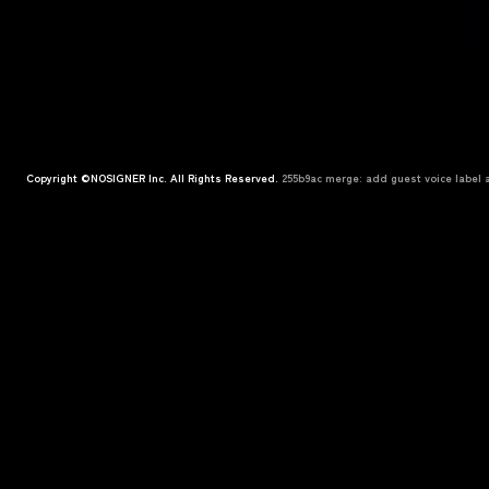
Copyright ©NOSIGNER Inc. All Rights Reserved.
255b9ac merge: add guest voice label a