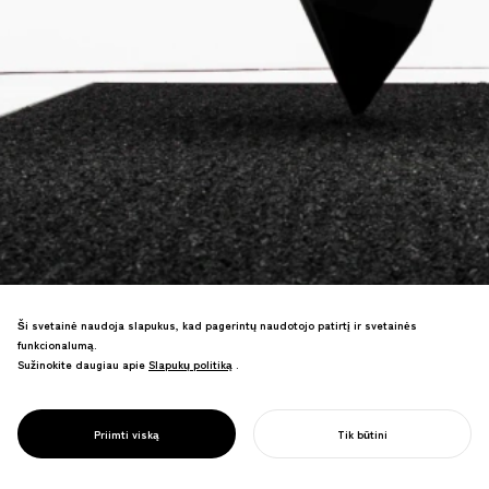
Ši svetainė naudoja slapukus, kad pagerintų naudotojo patirtį ir svetainės
funkcionalumą.
"Pasaulio juodžiausio juodo" projektas
Sužinokite daugiau apie
Slapukų politiką
Slapukų politiką
.
naudojant nanotechnologijas. Anglies
nanovamzdeliai sutinka 1200 metų
lakavimo tradicijas—senas amatas
PROJECT
ZENBLACK
Priimti viską
Tik būtini
revoliucionizuotas.
PRADĖTI SAVO PROJEKTĄ