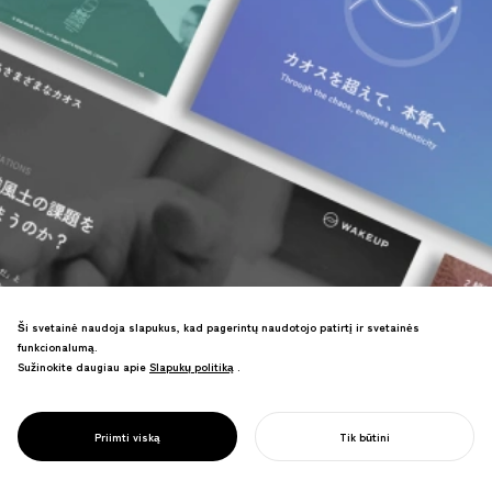
Ši svetainė naudoja slapukus, kad pagerintų naudotojo patirtį ir svetainės
funkcionalumą.
Sužinokite daugiau apie
Slapukų politiką
Slapukų politiką
.
Prekės ženklo kūrimas koučingo kultūros
PROJECT
pionierių. Paaiškino CTI "Koučingo
CTI JAPAN &
kilmės" pozicionavimą, prisidedant prie
WAKE UP
Priimti viską
Tik būtini
registracijų augimo.
PRADĖTI SAVO PROJEKTĄ