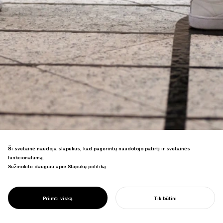
Muzikos partitūros stiliaus socialinio
Ši svetainė naudoja slapukus, kad pagerintų naudotojo patirtį ir svetainės
atstumo kilimėliai, kurie sukuria
funkcionalumą.
melodijas, kai ant jų užlipama. Įdiegti
Sužinokite daugiau apie
Slapukų politiką
Slapukų politiką
.
komerciniuose ir viešuose erdvėse, tapo
PROJECT
globaliai pripažintu dizaino sprendimu.
SOCIALINĖ
Pristatyti NTV laidoje "news zero",
HARMONIJA
Priimti viską
Tik būtini
priimti įvairiose komercinėse įstaigose
PRADĖTI SAVO PROJEKTĄ