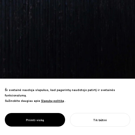
Ši svetainė naudoja slapukus, kad pagerintų naudotojo patirtį ir svetainės
funkcionalumą.
Sužinokite daugiau apie
Slapukų politiką
Slapukų politiką
.
Hospiso įstaigos dizainas laimėjo
Architecture MasterPrize apdovanojimą
PROJECT
SACHI HOUSE
Priimti viską
Tik būtini
tarp kitų tarptautinių pagerbimų.
PRADĖTI SAVO PROJEKTĄ