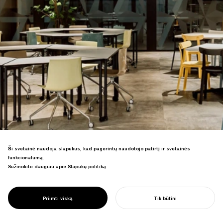
Ši svetainė naudoja slapukus, kad pagerintų naudotojo patirtį ir svetainės
PROJECT
funkcionalumą.
NANA LV.
Sužinokite daugiau apie
Slapukų politiką
Slapukų politiką
.
YOKOHAMA
Jokohamosmiestoagtapussakyliausdatųmok
LANDMARK
ameMjokahamos
DATALAB
Priimti viską
Tik būtini
Landmarkbokštoaukšte.
PRADĖTI SAVO PROJEKTĄ