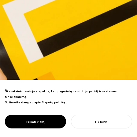
Ši svetainė naudoja slapukus, kad pagerintų naudotojo patirtį ir svetainės
Grindų lipdukai, skleidžiantys ikoniškas
funkcionalumą.
žaidimų garsus, kai ant jų užlipama,
Sužinokite daugiau apie
Slapukų politiką
Slapukų politiką
.
daro socialinį distancingą malonesnį.
PROJECT
Virusiniai vaizdo įrašai išplito
LIFECOIN
socialiniuose tinkluose, skatindami
LIPDUKŲ
Priimti viską
Tik būtini
sėkmingą parduotuvės pristatymą.
PRADĖTI SAVO PROJEKTĄ