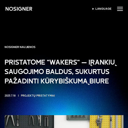
PRADŽIA
LANGUAGE
PASIRINKTI KALBĄ
NOSIGNER NAUJIENOS
PRISTATOME "WAKERS" — ĮRANKIŲ
SAUGOJIMO BALDUS, SUKURTUS
PAŽADINTI KŪRYBIŠKUMĄ BIURE
2025.7.18
PROJEKTŲ PRISTATYMAI