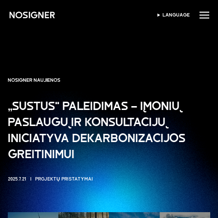
PRADŽIA
LANGUAGE
PASIRINKTI KALBĄ
NOSIGNER NAUJIENOS
„SUSTUS" PALEIDIMAS – ĮMONIŲ
PASLAUGŲ IR KONSULTACIJŲ
INICIATYVA DEKARBONIZACIJOS
GREITINIMUI
2025.7.21
PROJEKTŲ PRISTATYMAI