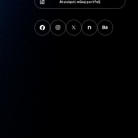
Atsisiųsti mūsų portfelį
Atsisiųsti mūsų portfelį
FaceBook
instagram
X
note
behance