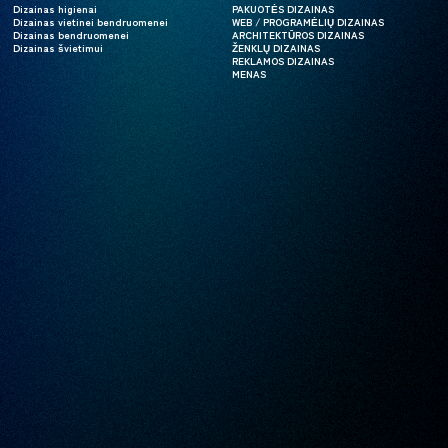
Dizainas higienai
Dizainas higienai
PAKUOTĖS DIZAINAS
PAKUOTĖS DIZAINAS
Dizainas vietinei bendruomenei
Dizainas vietinei bendruomenei
WEB / PROGRAMĖLIŲ DIZAINAS
WEB / PROGRAMĖLIŲ DIZAINAS
Dizainas bendruomenei
Dizainas bendruomenei
ARCHITEKTŪROS DIZAINAS
ARCHITEKTŪROS DIZAINAS
Dizainas švietimui
Dizainas švietimui
ŽENKLŲ DIZAINAS
ŽENKLŲ DIZAINAS
REKLAMOS DIZAINAS
REKLAMOS DIZAINAS
MENAS
MENAS