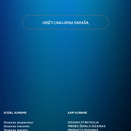
GRĮŽTI Į NAUJIENŲ SĄRAŠĄ
KODĖL KURIAME
KODĖL KURIAME
KAIP KURIAME
KAIP KURIAME
Dizainas atsparumui
Dizainas atsparumui
DIZAINO STRATEGIJA
DIZAINO STRATEGIJA
Dizainas tvarumui
Dizainas tvarumui
PREKĖS ŽENKLO DIZAINAS
PREKĖS ŽENKLO DIZAINAS
Dizainas maistui
Dizainas maistui
PRODUKTO DIZAINAS
PRODUKTO DIZAINAS