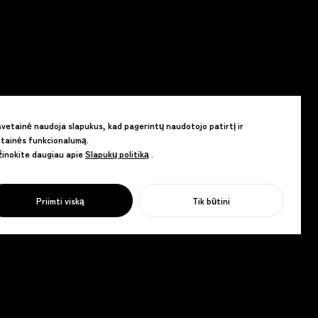
svetainė naudoja slapukus, kad pagerintų naudotojo patirtį ir
tainės funkcionalumą.
inokite daugiau apie
Slapukų politiką
Slapukų politiką
.
Priimti viską
Tik būtini
PRADĖTI SAVO PROJEKTĄ