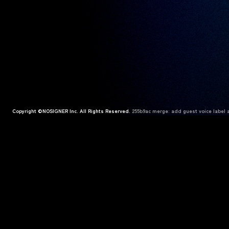
Copyright ©NOSIGNER Inc. All Rights Reserved.
255b9ac merge: add guest voice label a