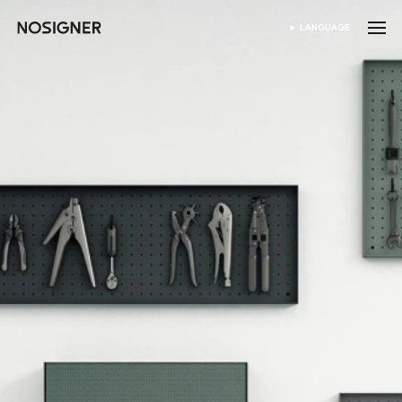
홈
LANGUAGE
SELECT LANGUAGE