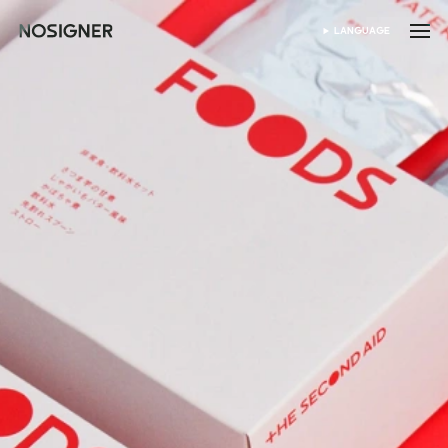
홈
LANGUAGE
SELECT LANGUAGE