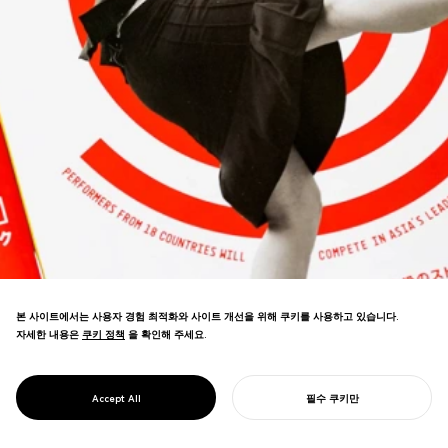
본 사이트에서는 사용자 경험 최적화와 사이트 개선을 위해 쿠키를 사용하고 있습니다.
자세한 내용은
쿠키 정책
쿠키 정책
을 확인해 주세요.
PROJECT
DAIDOGEI
WORLD CUP IN
아시아 최대 규모의 거리 공연 축제를 위한
SHIZUOKA
Accept All
필수 쿠키만
브랜딩.
당신의 프로젝트를 시작하기