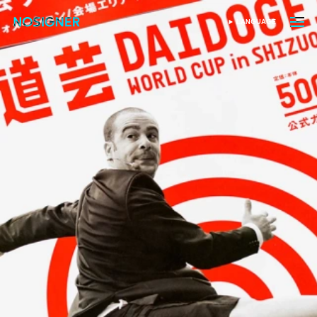
홈
LANGUAGE
SELECT LANGUAGE