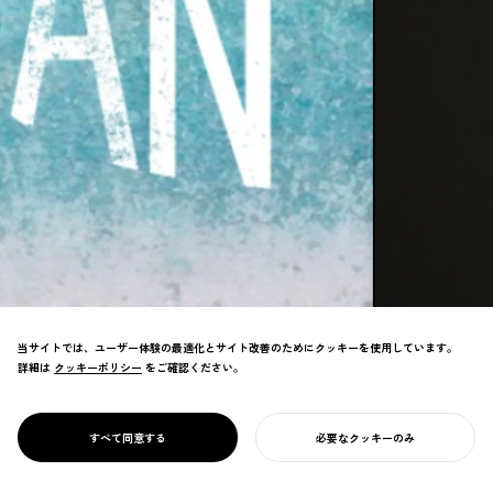
当サイトでは、ユーザー体験の最適化とサイト改善のためにクッキーを使用しています。
詳細は
クッキーポリシー
クッキーポリシー
をご確認ください。
NOSIGNERが関わったデザインプロジェクト
一覧。デザイン領域やセクターを横断して、
すべて同意する
必要なクッキーのみ
プロジェクト一覧
様々な価値を生み出しています。
あなたのプロジェクトを始める