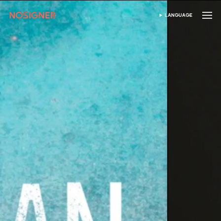
ホーム
LANGUAGE
SELECT LANGUAGE