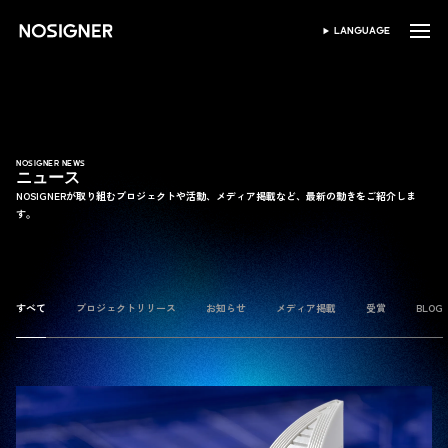
ホーム
LANGUAGE
SELECT LANGUAGE
NOSIGNER NEWS
ニュース
NOSIGNERが取り組むプロジェクトや活動、メディア掲載など、最新の動きをご紹介しま
す。
すべて
プロジェクトリリース
お知らせ
メディア掲載
受賞
BLOG