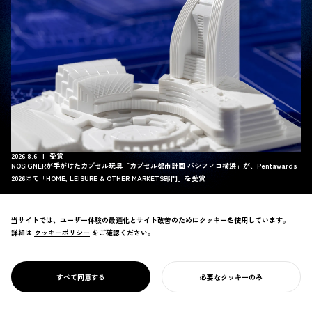
2026.8.6
受賞
NOSIGNERが手がけたカプセル玩具「カプセル都市計画 パシフィコ横浜」が、Pentawards
2026にて「HOME, LEISURE & OTHER MARKETS部門」を受賞
当サイトでは、ユーザー体験の最適化とサイト改善のためにクッキーを使用しています。
詳細は
クッキーポリシー
クッキーポリシー
をご確認ください。
すべて同意する
必要なクッキーのみ
あなたのプロジェクトを始める