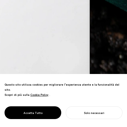
Questo sito utilizza cookies per migliorare l'esperienza utente e la funzionalità del
sito.
NOSIGNER crea marketing orientato allo
Scopri di più sulla
Cookie Policy
Cookie Policy
.
scopo con significato. Combinando
visual e linguaggio autentici, creiamo
DESIGN
narrazioni che ispirano connessioni
Accetta Tutto
Solo necessari
PUBBLICITARIO
significative e cambiano le prospettive.
INIZIA IL TUO PROGETTO