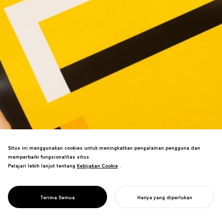
Situs ini menggunakan cookies untuk meningkatkan pengalaman pengguna dan
Stiker lantai yang memainkan suara
memperbaiki fungsionalitas situs.
game ikonik saat diinjak membuat social
Pelajari lebih lanjut tentang
Kebijakan Cookie
Kebijakan Cookie
.
distancing lebih menyenangkan. Video
viral menyebar di media sosial,
mendorong pengenalan toko yang
PROJECT
STIKER LIFECOIN
Terima Semua
Hanya yang diperlukan
sukses.
MULAI PROYEK ANDA