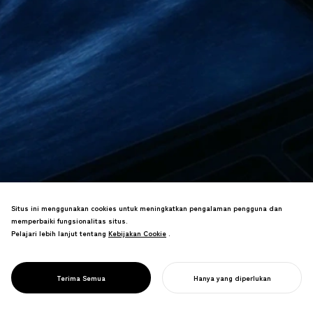
PROJECT
STRATEGI
Situs ini menggunakan cookies untuk meningkatkan pengalaman pengguna dan
DESAIN
memperbaiki fungsionalitas situs.
MANAJEMEN
Pelajari lebih lanjut tentang
Kebijakan Cookie
Kebijakan Cookie
.
Strategi desain untuk tantangan
KEAMANAN
pembuangan limbah radioaktif Jepang,
LIMBAH NUKLIR
menjembatani ke masa depan energi
JEPANG
Terima Semua
Hanya yang diperlukan
terbarukan.
MULAI PROYEK ANDA