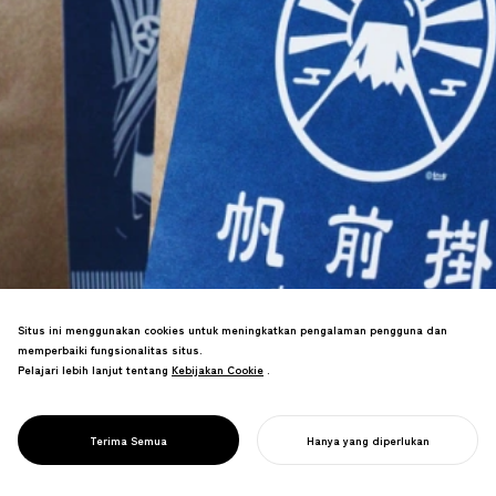
Situs ini menggunakan cookies untuk meningkatkan pengalaman pengguna dan
memperbaiki fungsionalitas situs.
Pelajari lebih lanjut tentang
Kebijakan Cookie
Kebijakan Cookie
.
Rebrand pembuat celemek tradisional
mendorong kesuksesan penjualan
PROJECT
APA SAJA
Terima Semua
Hanya yang diperlukan
global.
MULAI PROYEK ANDA