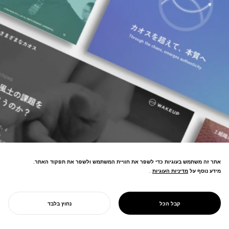
אתר זה משתמש בעוגיות כדי לשפר את חוויית המשתמש ולשפר את תפקוד האתר.
מידע נוסף על
מדיניות העוגיות
מדיניות העוגיות
.
PROJECT
מיתוג לחלוצי תרבות הקאוצ'ינג. הבהרת
מיצוב "מקור הקאוצ'ינג" של CTI, תרמה
WAKE UP
קבל הכל
נחוץ בלבד
לצמיחה בהרשמה.
התחל את הפרויקט שלך