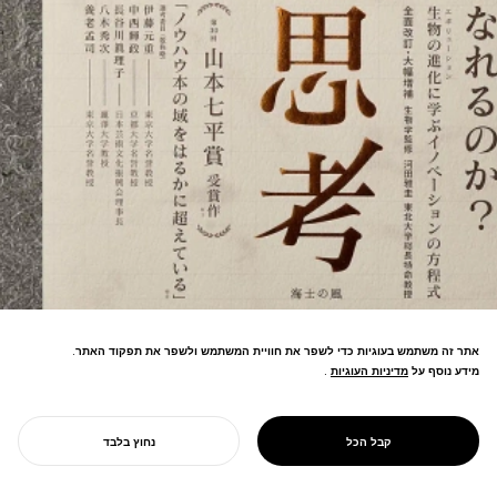
אתר זה משתמש בעוגיות כדי לשפר את חוויית המשתמש ולשפר את תפקוד האתר.
מתודולוגיה יצירתית הלומדת מאבולוציה
מידע נוסף על
מדיניות העוגיות
מדיניות העוגיות
.
ביולוגית. אומצה על ידי 70+ חברות
PROJECT
ואוניברסיטאות, זוכת פרס יאמאמוטו
יצירתיות
שיצ'יהיי. תורגמה לסינית, קוריאנית,
אבולוציונית
קבל הכל
נחוץ בלבד
אינדונזית, ומתפשטת ברחבי העולם.
התחל את הפרויקט שלך