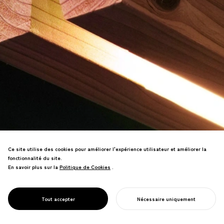
Ce site utilise des cookies pour améliorer l'expérience utilisateur et améliorer la
fonctionnalité du site.
En savoir plus sur la
Politique de Cookies
Politique de Cookies
.
Marque de mobilier promouvant le bois
éclairci japonais par un traitement
minimal qui amplifie la valeur du bois.
PROJECT
KINOWA
Tout accepter
Nécessaire uniquement
Gagnant du prix d'or DFA Design Award.
COMMENCER VOTRE PROJET