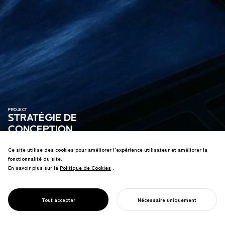
PROJECT
STRATÉGIE DE
CONCEPTION
POUR LA
Ce site utilise des cookies pour améliorer l'expérience utilisateur et améliorer la
GESTION DE LA
fonctionnalité du site.
SÉCURITÉ DES
En savoir plus sur la
Politique de Cookies
Politique de Cookies
.
Stratégie de conception pour le défi de
DÉCHETS
l'élimination des déchets radioactifs du
NUCLÉAIRES DU
Japon, établissant un pont vers l'avenir
JAPON
Tout accepter
Nécessaire uniquement
des énergies renouvelables.
COMMENCER VOTRE PROJET