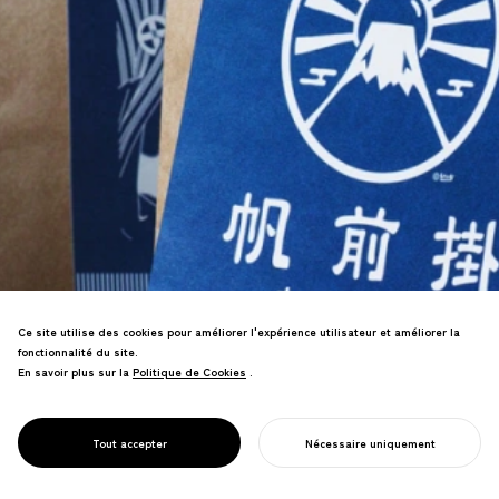
Ce site utilise des cookies pour améliorer l'expérience utilisateur et améliorer la
fonctionnalité du site.
En savoir plus sur la
Politique de Cookies
Politique de Cookies
.
Le rebranding d'un fabricant
traditionnel de tabliers a entraîné un
PROJECT
N'IMPORTE QUOI
Tout accepter
Nécessaire uniquement
succès commercial mondial.
COMMENCER VOTRE PROJET