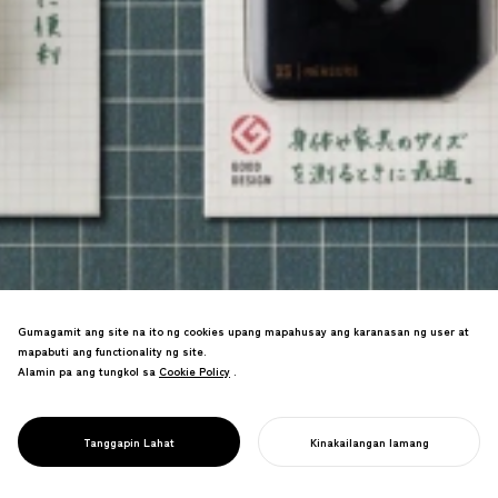
Gumagamit ang site na ito ng cookies upang mapahusay ang karanasan ng user at
mapabuti ang functionality ng site.
Alamin pa ang tungkol sa
Cookie Policy
Cookie Policy
.
Ang packaging na muling iniisip bilang
brand concept media ay nagdudulot ng
PROJECT
MIDORI XS
Tanggapin Lahat
Kinakailangan lamang
1.7x na pagtaas sa benta.
SIMULAN ANG INYONG PROYEKTO