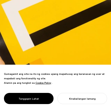
Mga floor sticker na tumutugtog ng
Gumagamit ang site na ito ng cookies upang mapahusay ang karanasan ng user at
iconic game sounds kapag natapakan,
mapabuti ang functionality ng site.
ginagawang mas enjoyable ang social
Alamin pa ang tungkol sa
Cookie Policy
Cookie Policy
.
distancing. Kumalat ang viral video sa
PROJECT
social media, na naging dahilan ng
LIFECOIN
matagumpay na pagpapakilala sa
STICKER
Tanggapin Lahat
Kinakailangan lamang
tindahan.
SIMULAN ANG INYONG PROYEKTO