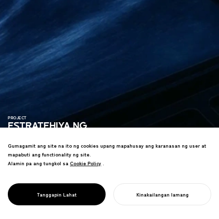
PROJECT
ESTRATEHIYA NG
DISENYO NG
Gumagamit ang site na ito ng cookies upang mapahusay ang karanasan ng user at
PAMAMAHALA
mapabuti ang functionality ng site.
NG KALIGTASAN
Estratehiya sa disenyo para sa hamon
Alamin pa ang tungkol sa
Cookie Policy
Cookie Policy
.
ng pagtatapon ng radioactive waste ng
NG NUCLEAR
Japan, na tumutulong sa
WASTE NG
pagkakakonekta sa mga hinaharap na
JAPAN
Tanggapin Lahat
Kinakailangan lamang
renewable energy.
SIMULAN ANG INYONG PROYEKTO