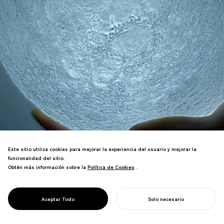
Este sitio utiliza cookies para mejorar la experiencia del usuario y mejorar la
funcionalidad del sitio.
Obtén más información sobre la
Política de Cookies
Política de Cookies
.
Resonó globalmente, inspirando
inadvertidamente innumerables
PROJECT
LA LUNA
Aceptar Todo
Solo necesario
imitaciones.
COMIENZA TU PROYECTO