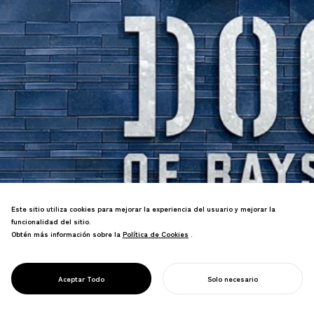
Este sitio utiliza cookies para mejorar la experiencia del usuario y mejorar la
funcionalidad del sitio.
Obtén más información sobre la
Política de Cookies
Política de Cookies
.
PROJECT
Símbolo estrella característico del
DOCK OF
equipo mejorado con identidad local de
BAYSTARS
Yokosuka integrada en toda la
YOKOSUKA
Aceptar Todo
Solo necesario
instalación.
COMIENZA TU PROYECTO