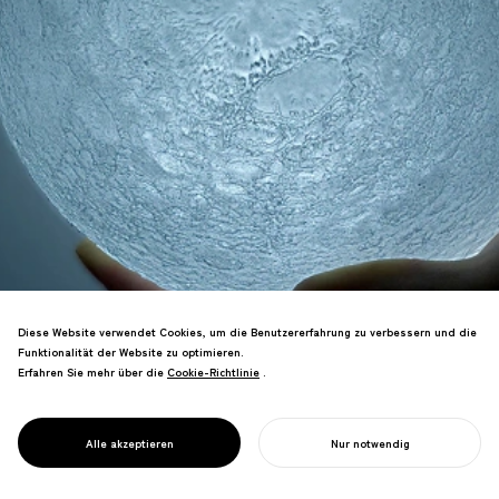
Diese Website verwendet Cookies, um die Benutzererfahrung zu verbessern und die
Funktionalität der Website zu optimieren.
Erfahren Sie mehr über die
Cookie-Richtlinie
Cookie-Richtlinie
.
Resonierte weltweit und inspirierte
unbeabsichtigt unzählige
PROJECT
DER MOND
Alle akzeptieren
Nur notwendig
Nachahmungen.
IHR PROJEKT STARTEN