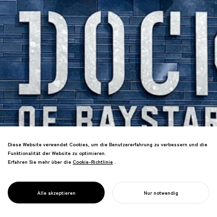
Diese Website verwendet Cookies, um die Benutzererfahrung zu verbessern und die
Funktionalität der Website zu optimieren.
Erfahren Sie mehr über die
Cookie-Richtlinie
Cookie-Richtlinie
.
PROJECT
Das charakteristische Sternsymbol des
DOCK OF
Teams, verstärkt durch die lokale
BAYSTARS
Yokosuka-Identität, die in die gesamte
YOKOSUKA
Alle akzeptieren
Nur notwendig
Einrichtung integriert ist.
IHR PROJEKT STARTEN