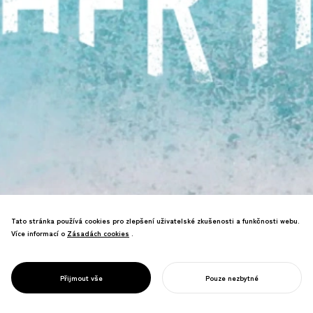
Tato stránka používá cookies pro zlepšení uživatelské zkušenosti a funkčnosti webu.
Více informací o
Zásadách cookies
Zásadách cookies
.
Výzkum pěstování ochrany oceánů
propojením našich pocitů k moři s
PROJECT
MATKA OCEÁN
Přijmout vše
Pouze nezbytné
mateřskou láskou.
ZAHAJTE SVŮJ PROJEKT