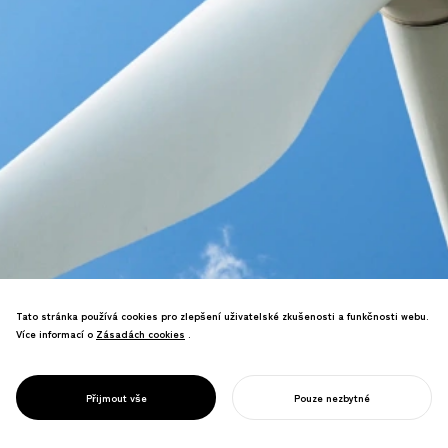
Tato stránka používá cookies pro zlepšení uživatelské zkušenosti a funkčnosti webu.
Podpora místní výroby, spotřeby
Více informací o
Zásadách cookies
Zásadách cookies
.
obnovitelné energie a meziměstské
výměny energie s cílem vybudovat
cirkulární energetický systém v rámci
PROJECT
E.CYCLE
Přijmout vše
Pouze nezbytné
místních komunit.
ZAHAJTE SVŮJ PROJEKT