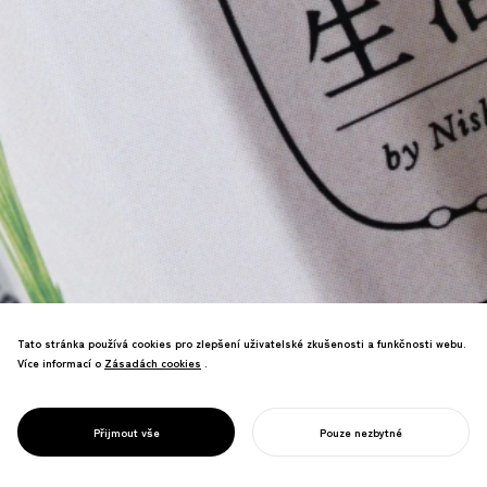
Tato stránka používá cookies pro zlepšení uživatelské zkušenosti a funkčnosti webu.
Více informací o
Zásadách cookies
Zásadách cookies
.
Redefinice historické kjótské značky
Tsukemono（Japanese Pickle） s novým
podnikatelským záměrem na nádraží
PROJECT
HAKKO SEIKATSU
Přijmout vše
Pouze nezbytné
Kjóto.
ZAHAJTE SVŮJ PROJEKT