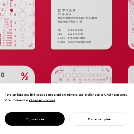
Tato stránka používá cookies pro zlepšení uživatelské zkušenosti a funkčnosti webu.
Platforma digitální transformace pro
Více informací o
Zásadách cookies
Zásadách cookies
.
výrobu—AI-řízené pořizování dílů a
optimalizace pracovních procesů
posilující průmyslovou
PROJECT
APERZA
Přijmout vše
Pouze nezbytné
konkurenceschopnost Japonska.
ZAHAJTE SVŮJ PROJEKT